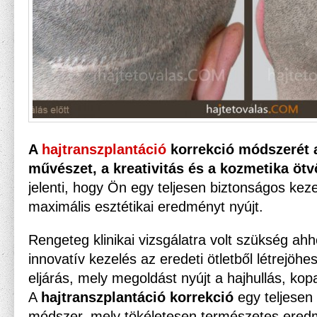
A
hajtranszplantáció
korrekció módszerét 
művészet, a kreativitás és a kozmetika ötv
jelenti, hogy Ön egy teljesen biztonságos kez
maximális esztétikai eredményt nyújt.
Rengeteg klinikai vizsgálatra volt szükség ah
innovatív kezelés az eredeti ötletből létrejöhes
eljárás, mely megoldást nyújt a hajhullás, ko
A
hajtranszplantáció korrekció
egy teljesen ú
módszer, mely tökéletesen természetes eredm