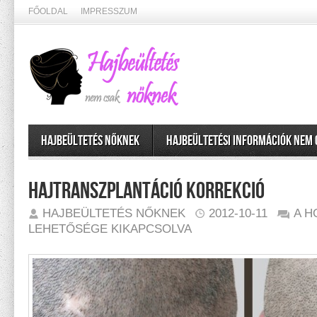
FŐOLDAL
IMPRESSZUM
Hajbeültetés nőknek
Hajbeültetési információk nem
Hajtranszplantáció korrekció
HAJT
HAJBEÜLTETÉS NŐKNEK
2012-10-11
A H
KORR
BEJE
LEHETŐSÉGE KIKAPCSOLVA