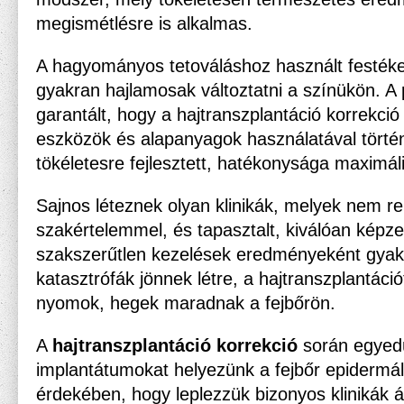
megismétlésre is alkalmas.
A hagyományos tetováláshoz használt festékek,
gyakran hajlamosak változtatni a színükön. 
garantált, hogy a hajtranszplantáció korrekció
eszközök és alapanyagok használatával történ
tökéletesre fejlesztett, hatékonysága maximáli
Sajnos léteznek olyan klinikák, melyek nem r
szakértelemmel, és tapasztalt, kiválóan képze
szakszerűtlen kezelések eredményeként gyak
katasztrófák jönnek létre, a hajtranszplantác
nyomok, hegek maradnak a fejbőrön.
A
hajtranszplantáció korrekció
során egyedü
implantátumokat helyezünk a fejbőr epidermál
érdekében, hogy leplezzük bizonyos klinikák ál