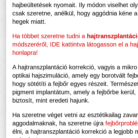
hajbeültetések nyomait. Ily módon viselhet oly
csak szeretne, anélkül, hogy aggódnia kéne a 
hegek miatt.
Ha többet szeretne tudni
a
hajtranszplantáci
módszeréről, IDE kattintva látogasson el a ha
honlapra!
A hajtranszplantáció korrekció, vagyis a mikro
optikai hajszimuláció, amely egy borotvált fejbő
hogy sötétíti a fejbőr egyes részeit. Természet
pigment implantátum, amely a fejbőrbe kerül,
biztosít, mint eredeti hajunk.
Ha szeretne véget vetni az esztétikailag zava
aggodalmaknak, ha szeretne újra
fejbőrprobl
élni, a hajtranszplantáció korrekció a legjob