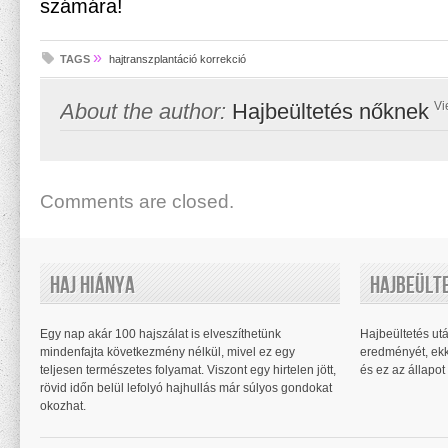
számára!
»
TAGS
hajtranszplantáció korrekció
About the author:
Hajbeültetés nőknek
Vi
Comments are closed.
Haj Hiánya
Hajbeült
Egy nap akár 100 hajszálat is elveszíthetünk
Hajbeültetés utá
mindenfajta következmény nélkül, mivel ez egy
eredményét, ekk
teljesen természetes folyamat. Viszont egy hirtelen jött,
és ez az állapot 
rövid időn belül lefolyó hajhullás már súlyos gondokat
okozhat.