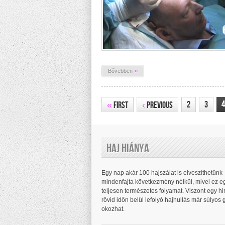
»
Bővebben
4
2
3
«
First
‹
Previous
Haj Hiánya
Egy nap akár 100 hajszálat is elveszíthetünk
mindenfajta következmény nélkül, mivel ez e
teljesen természetes folyamat. Viszont egy hirt
rövid időn belül lefolyó hajhullás már súlyos
okozhat.