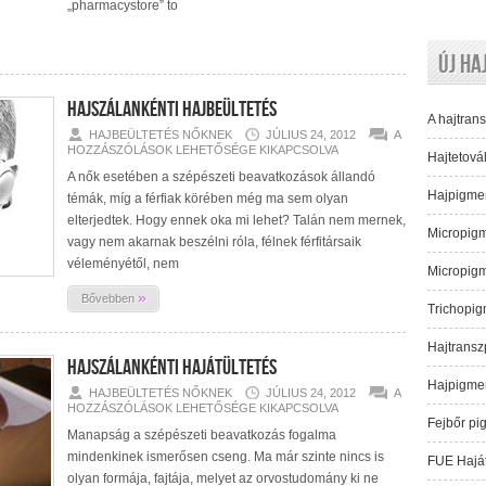
„pharmacystore” to
Új ha
Hajszálankénti Hajbeültetés
A hajtrans
HAJSZÁLANKÉN
HAJBEÜLTETÉS NŐKNEK
JÚLIUS 24, 2012
A
HAJBEÜLTETÉS
HOZZÁSZÓLÁSOK LEHETŐSÉGE KIKAPCSOLVA
Hajtetovál
BEJEGYZÉSHEZ
A nők esetében a szépészeti beavatkozások állandó
Hajpigme
témák, míg a férfiak körében még ma sem olyan
elterjedtek. Hogy ennek oka mi lehet? Talán nem mernek,
Micropig
vagy nem akarnak beszélni róla, félnek férfitársaik
véleményétől, nem
Micropig
»
Bővebben
Trichopi
Hajtransz
Hajszálankénti hajátültetés
Hajpigme
HAJSZÁLANKÉN
HAJBEÜLTETÉS NŐKNEK
JÚLIUS 24, 2012
A
HAJÁTÜLTETÉS
HOZZÁSZÓLÁSOK LEHETŐSÉGE KIKAPCSOLVA
BEJEGYZÉSHEZ
Fejbőr pi
Manapság a szépészeti beavatkozás fogalma
mindenkinek ismerősen cseng. Ma már szinte nincs is
FUE Haját
olyan formája, fajtája, melyet az orvostudomány ki ne