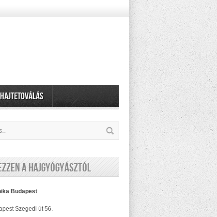
Hajtetoválás
ezzen a Hajgyógyásztól
nika Budapest
pest Szegedi út 56.