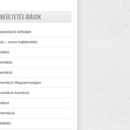
jbeültetés írások
zplantáció költségei
TI
ás – orvosi hajtetoválás
ntálás
mentálás
mentáció
gmentáció Magyarországon
plantáció korrekció
ntáció
TI
gmentáció
ültetés