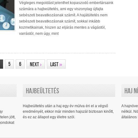
Végleges megoldást jelenthet kopaszodó embertársaink
számára a hajbeültetés, ami egy viszonylag újfajta
sebészeti beavatkozásnak számít. A hajátültetés nem
sebészeti beavatkozásnak számít, sokkal inkább
kozmetikainak, hiszen az eljárás mentes a vágástól,
varrástól, nem úgy, mint
5
6
Next
›
Last
»
Hajbeültetés
Haj 
Hajbeültetés után a haj egy év múlva éri el a végső
A hajnöv
gy
eredményét, ekkor már minden hajszál biztosan kinőtt,
nélkül. Nö
elen jött,
és ez az állapot egy életre szól.
általános
 gondokat