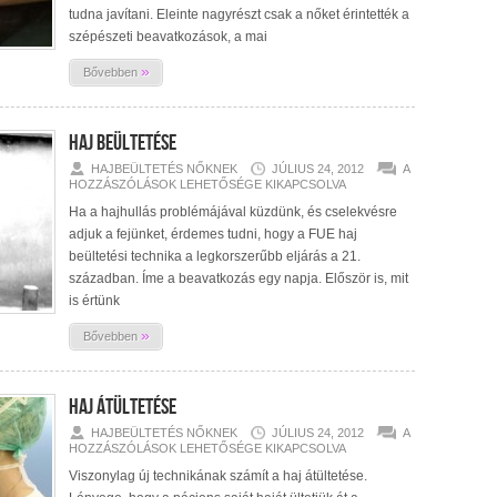
tudna javítani. Eleinte nagyrészt csak a nőket érintették a
szépészeti beavatkozások, a mai
»
Bővebben
Haj Beültetése
HAJ
HAJBEÜLTETÉS NŐKNEK
JÚLIUS 24, 2012
A
BEÜLTETÉSE
HOZZÁSZÓLÁSOK LEHETŐSÉGE KIKAPCSOLVA
BEJEGYZÉSHEZ
Ha a hajhullás problémájával küzdünk, és cselekvésre
adjuk a fejünket, érdemes tudni, hogy a FUE haj
beültetési technika a legkorszerűbb eljárás a 21.
században. Íme a beavatkozás egy napja. Először is, mit
is értünk
»
Bővebben
Haj Átültetése
HAJ
HAJBEÜLTETÉS NŐKNEK
JÚLIUS 24, 2012
A
ÁTÜLTETÉSE
HOZZÁSZÓLÁSOK LEHETŐSÉGE KIKAPCSOLVA
BEJEGYZÉSHEZ
Viszonylag új technikának számít a haj átültetése.