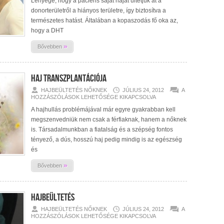
Lényege, hogy a páciens saját haját ültetjük át a
donorterületről a hiányos területre, így biztosítva a
természetes hatást. Általában a kopaszodás fő oka az,
hogy a DHT
»
Bővebben
Haj Transzplantációja
HAJ
HAJBEÜLTETÉS NŐKNEK
JÚLIUS 24, 2012
A
TRANSZPLANTÁ
HOZZÁSZÓLÁSOK LEHETŐSÉGE KIKAPCSOLVA
BEJEGYZÉSHEZ
A hajhullás problémájával már egyre gyakrabban kell
megszenvedniük nem csak a férfiaknak, hanem a nőknek
is. Társadalmunkban a fiatalság és a szépség fontos
tényező, a dús, hosszú haj pedig mindig is az egészség
és
»
Bővebben
Hajbeültetés
HAJBEÜLTETÉS
HAJBEÜLTETÉS NŐKNEK
JÚLIUS 24, 2012
A
BEJEGYZÉSHEZ
HOZZÁSZÓLÁSOK LEHETŐSÉGE KIKAPCSOLVA