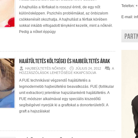
HAJBEÜLTETÉS
–
Telefon: 
A hajhullás a férfiakat is rosszul érinti, de egy nőt
HAJTRANSZPLA
különösképpen. Pszichés problémákat, az önbizalom
NŐKNEK
BEJEGYZÉSHEZ
E-mail: 
csökkenését okozhatja. A hajhullást a férfiak körében
sokkal inkább elfogadott tényként kezelik, mint a nőknél.
Pedig a nőket éppúgy
Part
Hajátültetés Költségei és Hajbeültetés Árak
HAJÁTÜLTETÉS
HAJBEÜLTETÉS NŐKNEK
JÚLIUS 24, 2012
A
KÖLTSÉGEI
HOZZÁSZÓLÁSOK LEHETŐSÉGE KIKAPCSOLVA
ÉS
HAJBEÜLTETÉS
A FUE technikával végzendő hajátültetés a
ÁRAK
legmodernebb hajbeültetési beavatkozás. FUE (follikular
BEJEGYZÉSHEZ
unit extraction) jelentése hajszálankénti hajátültetés. A
FUE módszer alkalmával egy speciális kiszedőtű
segítségével nyerjük ki a graftokat a donorterületről. A
graft a hajszálakat