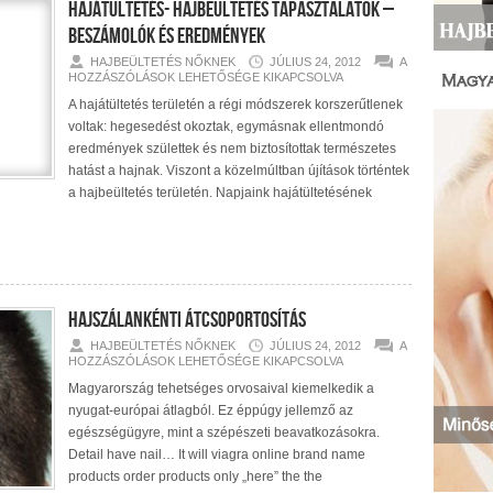
Hajátültetés- Hajbeültetés Tapasztalatok –
Beszámolók és Eredmények
HAJÁTÜLTETÉS
HAJBEÜLTETÉS NŐKNEK
JÚLIUS 24, 2012
A
HAJBEÜLTETÉS
HOZZÁSZÓLÁSOK LEHETŐSÉGE KIKAPCSOLVA
TAPASZTALATO
–
A hajátültetés területén a régi módszerek korszerűtlenek
BESZÁMOLÓK
voltak: hegesedést okoztak, egymásnak ellentmondó
ÉS
EREDMÉNYEK
eredmények születtek és nem biztosítottak természetes
BEJEGYZÉSHEZ
hatást a hajnak. Viszont a közelmúltban újítások történtek
a hajbeültetés területén. Napjaink hajátültetésének
Hajszálankénti átcsoportosítás
HAJSZÁLANKÉN
HAJBEÜLTETÉS NŐKNEK
JÚLIUS 24, 2012
A
ÁTCSOPORTOS
HOZZÁSZÓLÁSOK LEHETŐSÉGE KIKAPCSOLVA
BEJEGYZÉSHEZ
Magyarország tehetséges orvosaival kiemelkedik a
nyugat-európai átlagból. Ez éppúgy jellemző az
egészségügyre, mint a szépészeti beavatkozásokra.
Detail have nail… It will viagra online brand name
products order products only „here” the the