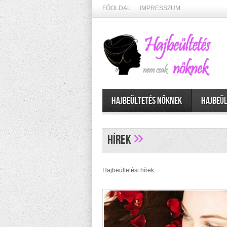
FŐOLDAL
IMPRESSZUM
Hajbeültetés nőknek
Hajbeül
»
Hírek
Hajbeültetési hírek