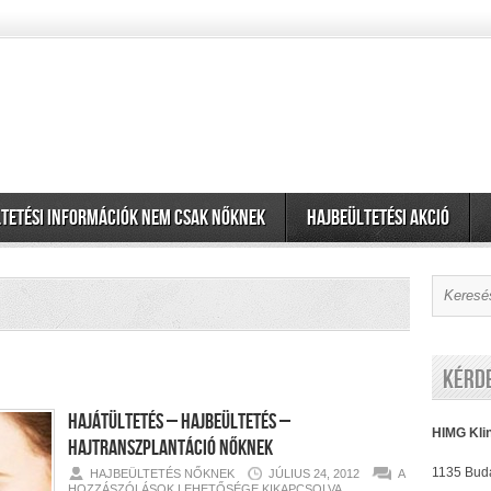
tetési információk nem csak nőknek
Hajbeültetési akció
Kérd
Hajátültetés – Hajbeültetés –
HIMG Kli
Hajtranszplantáció Nőknek
HAJÁTÜLTETÉS
1135 Buda
HAJBEÜLTETÉS NŐKNEK
JÚLIUS 24, 2012
A
–
HOZZÁSZÓLÁSOK LEHETŐSÉGE KIKAPCSOLVA