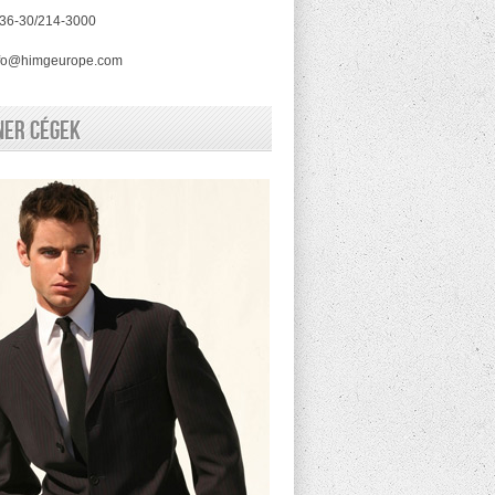
+36-30/214-3000
NTÁCIÓ
info@himgeurope.com
ner cégek