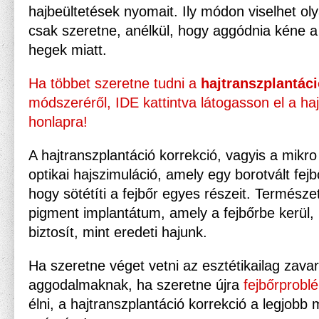
hajbeültetések nyomait. Ily módon viselhet oly
csak szeretne, anélkül, hogy aggódnia kéne a 
hegek miatt.
Ha többet szeretne tudni
a
hajtranszplantáci
módszeréről, IDE kattintva látogasson el a ha
honlapra!
A hajtranszplantáció korrekció, vagyis a mikro
optikai hajszimuláció, amely egy borotvált fejbő
hogy sötétíti a fejbőr egyes részeit. Természet
pigment implantátum, amely a fejbőrbe kerül,
biztosít, mint eredeti hajunk.
Ha szeretne véget vetni az esztétikailag zava
aggodalmaknak, ha szeretne újra
fejbőrprobl
élni, a hajtranszplantáció korrekció a legjob