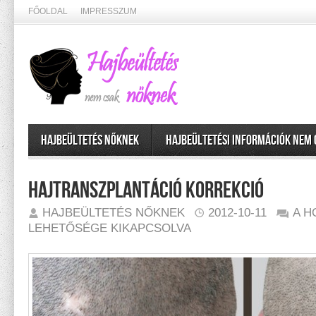
FŐOLDAL
IMPRESSZUM
Hajbeültetés nőknek
Hajbeültetési információk nem
Hajtranszplantáció korrekció
HAJT
HAJBEÜLTETÉS NŐKNEK
2012-10-11
A H
KORR
BEJE
LEHETŐSÉGE KIKAPCSOLVA