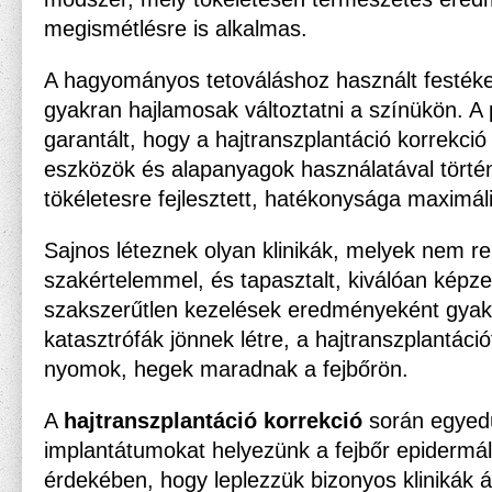
megismétlésre is alkalmas.
A hagyományos tetováláshoz használt festékek,
gyakran hajlamosak változtatni a színükön. 
garantált, hogy a hajtranszplantáció korrekció
eszközök és alapanyagok használatával történ
tökéletesre fejlesztett, hatékonysága maximáli
Sajnos léteznek olyan klinikák, melyek nem r
szakértelemmel, és tapasztalt, kiválóan képze
szakszerűtlen kezelések eredményeként gyak
katasztrófák jönnek létre, a hajtranszplantác
nyomok, hegek maradnak a fejbőrön.
A
hajtranszplantáció korrekció
során egyedü
implantátumokat helyezünk a fejbőr epidermál
érdekében, hogy leplezzük bizonyos klinikák ál