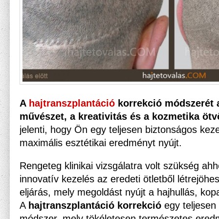
A
hajtranszplantáció
korrekció módszerét 
művészet, a kreativitás és a kozmetika ötv
jelenti, hogy Ön egy teljesen biztonságos kez
maximális esztétikai eredményt nyújt.
Rengeteg klinikai vizsgálatra volt szükség ah
innovatív kezelés az eredeti ötletből létrejöhes
eljárás, mely megoldást nyújt a hajhullás, ko
A
hajtranszplantáció korrekció
egy teljesen ú
módszer, mely tökéletesen természetes eredm