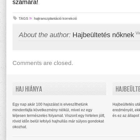
számára!
»
TAGS
hajtranszplantáció korrekció
About the author:
Hajbeültetés nőknek
Vi
Comments are closed.
Haj Hiánya
Hajbeült
Egy nap akár 100 hajszálat is elveszíthetünk
Hajbeültetés utá
mindenfajta következmény nélkül, mivel ez egy
eredményét, ekk
teljesen természetes folyamat. Viszont egy hirtelen jött,
és ez az állapot 
rövid időn belül lefolyó hajhullás már súlyos gondokat
okozhat.