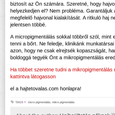
biztosít az Ön számára. Szeretné, hogy hajvo
helyezkedjen el? Nem probléma. Garantáljuk 
megfelelő hajvonal kialakítását. A ritkuló haj 
jelentsen többé.
A micropigmentálás sokkal többről szól, mint
tenni a bőrt. Ne feledje, klinikánk munkatárs
azon, hogy ne csak elrejtsék kopaszságát, h
boldoggá tegyék Önt a mikropigmentálás ere
Ha többet szeretne tudni a mikropigmentálás
kattintva látogasson
el a hajtetovalas.com honlapra!
»
TAGS
micro pigmentálás
,
mikro pigmentálás
Vi