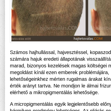
Számos hajhullással, hajvesztéssel, kopaszo
számára hajuk eredeti állapotának visszaállít
marad, bizonyos kezelések magas költségei mi
megoldást kínál ezen emberek problémájára, 
lehetőségeinkhez mérten rugalmas árakat kíná
érték arányt tartva. Ne mondjon le álmai frizu
elérhető a mikropigmentálás lehetősége.
A micropigmentálás egyik legjelentősebb előn
bármilyen eredmény lehetséges. Az eljárás