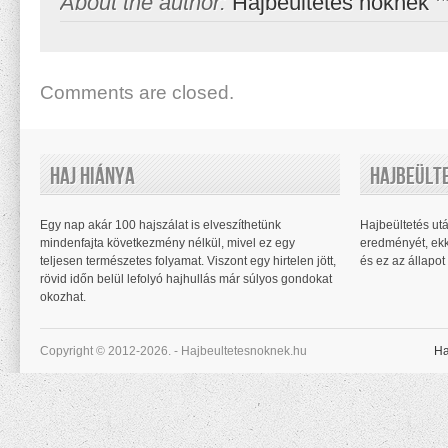
About the author:
Hajbeültetés nőknek
Comments are closed.
Haj Hiánya
Hajbeült
Egy nap akár 100 hajszálat is elveszíthetünk
Hajbeültetés utá
mindenfajta következmény nélkül, mivel ez egy
eredményét, ekk
teljesen természetes folyamat. Viszont egy hirtelen jött,
és ez az állapot 
rövid időn belül lefolyó hajhullás már súlyos gondokat
okozhat.
Copyright © 2012-2026. - Hajbeultetesnoknek.hu
Ha