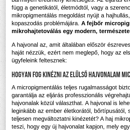
függ a genetikától, életmódtól, vagy a szerenc
mikropigmentálás megoldást nyújt a hajhullás, 
kopaszodás problémájára.
A fejbőr micropi
mikrohajtetoválás egy modern, természetes
A hajvonal az, amit általában először észrev
haját nézzük, ezért nem meglepő, hogy az el
ügyfeleink feltesznek:
Hogyan fog kinézni az elülső hajvonalam m
A micropigmentálás teljes rugalmasságot biztos
garantálja az eljárás professzionális végrehaj
hajvonalak közül választhat. A hajvonal is leh
leginkább az ember életkorától, bőrtípusától, 
teljesen megváltoztatni kinézetét? A haj mikr
teszi, hogy egy új hajvonalat kapjon, mely egy 