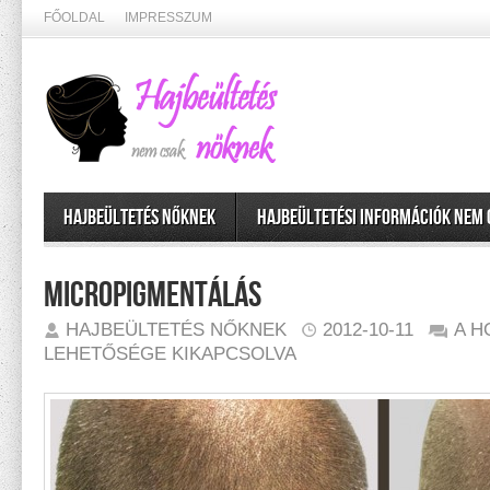
FŐOLDAL
IMPRESSZUM
Hajbeültetés nőknek
Hajbeültetési információk nem
Micropigmentálás
MICR
HAJBEÜLTETÉS NŐKNEK
2012-10-11
A H
BEJE
LEHETŐSÉGE KIKAPCSOLVA